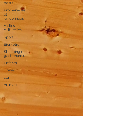
posts
Promenades
et
randonnées
Visites
culturelles
Sport
Bien-être
Shopping et
gastronomie
Enfants
cheval
cerf
Animaux