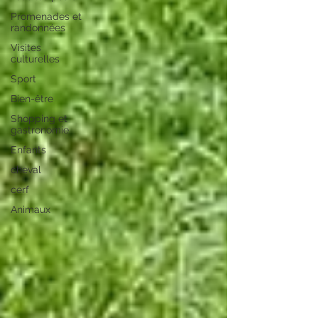
Promenades et
randonnées
Visites
culturelles
Sport
Bien-être
Shopping et
gastronomie
Enfants
cheval
cerf
Animaux