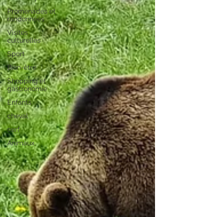
Promenades et
randonnées
Visites
culturelles
Sport
Bien-être
Shopping et
gastronomie
Enfants
cheval
cerf
Animaux