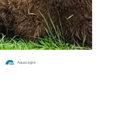
Aquacagire
1 juin 2021
1 min de lecture
Aran Park : à la découverte des
animaux sauvages des
Pyrénées