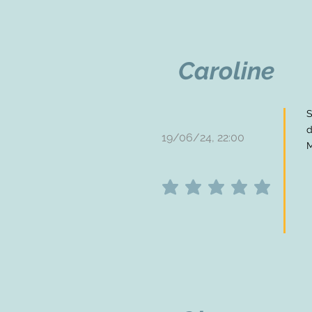
Caroline
S
d
19/06/24, 22:00
M
average rating is 5 out of 5