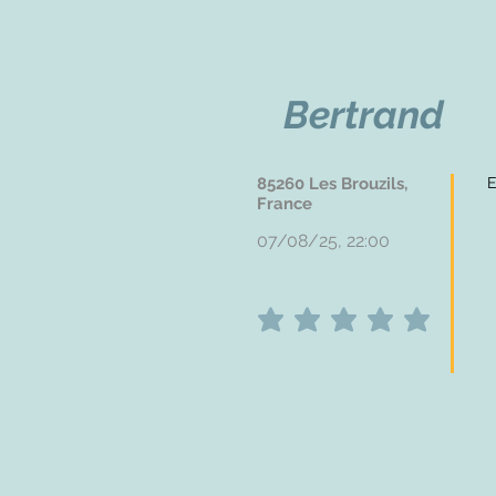
Bertrand
85260 Les Brouzils,
E
France
07/08/25, 22:00
average rating is 5 out of 5