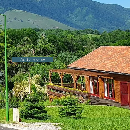
Add a review
ès bien situé Bel espace