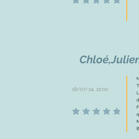
average rating is 5 out of 5
Chloé,Julien
N
T
18/07/24, 22:00
L
d
F
average rating is 5 out of 5
q
M
B