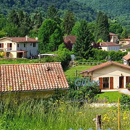
Gilles
41110 Seigy, France
S
a
10/07/26, 22:00