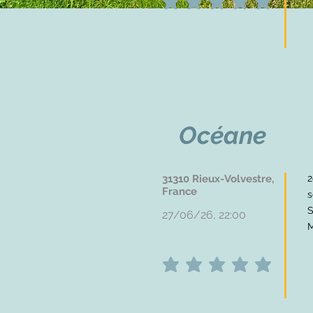
average rating is 5 out of 5
Océane
31310 Rieux-Volvestre,
2
France
s
S
27/06/26, 22:00
M
average rating is 5 out of 5