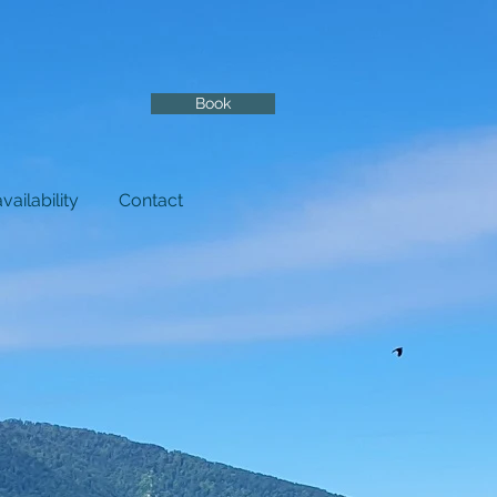
Book
vailability
Contact