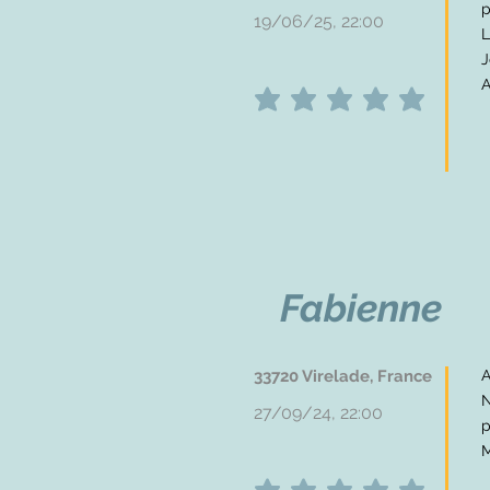
p
19/06/25, 22:00
L
J
A
average rating is 5 out of 5
Fabienne
33720 Virelade, France
A
N
27/09/24, 22:00
p
M