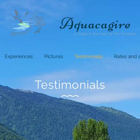
Aquacagire
Cottage in the heart of the Pyrenees
Experiences
Pictures
Testimonials
Rates and a
Testimonials