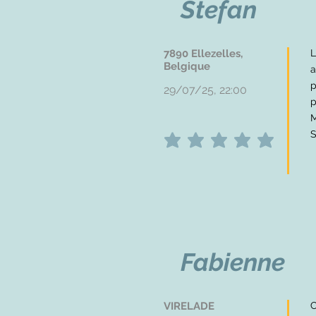
Stefan
7890 Ellezelles,
L
Belgique
a
p
29/07/25, 22:00
p
M
S
average rating is 5 out of 5
Fabienne
VIRELADE
C