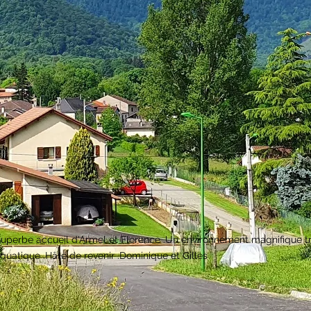
uperbe accueil d'Armel et Florence .Un environnement magnifique tr
quatique .Hâte de revenir .Dominique et Gilles